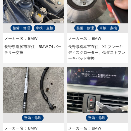
整備・修理
車検・点検
整備・修理
車検・点検
メーカー名：
BMW
メーカー名：
BMW
長野県塩尻市在住 BMW Z4 バッ
長野県松本市在住 X1 ブレーキ
テリー交換
ディスクローター、低ダストブレ
ーキパッド交換
整備・修理
整備・修理
メーカー名：
BMW
メーカー名：
BMW