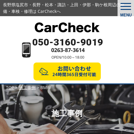
長野県塩尻市・長野・松本・諏訪・上田・伊那・駒ケ根周辺の
整
togg
navi
備・車検・修理は CarCheckへ
MENU
050-3160-9019
0263-87-3614
OPEN/10:00～18:00
TOP
>
施工事例
>
BMW
施工事例