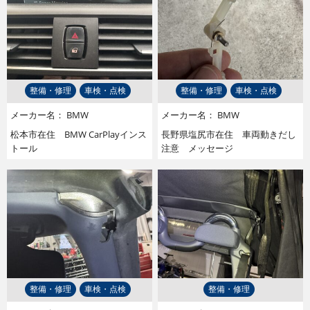
整備・修理
車検・点検
整備・修理
車検・点検
メーカー名：
BMW
メーカー名：
BMW
松本市在住 BMW CarPlayインス
長野県塩尻市在住 車両動きだし
トール
注意 メッセージ
整備・修理
車検・点検
整備・修理