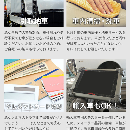
急な事故での緊急対応、車検切れや走
お渡し前の車内清掃・洗車サービスを
行不安でお車が動かせない場合もご相
行っております。車は治ったけど汚れ
談ください。お忙しいお客様のため、
が目立つ...といったことがないよう、
ご自宅への納車も行っております。
キレイにしてお渡しいたします！
急なクルマのトラブルで出費がかさん
輸入車専用のテスターを完備している
でしまう・・・ そんなときでも安心
ため、ディーラー品質の整備・車検が
してご利用いただけるように
可能です。塩尻市周辺から多数ご依頼