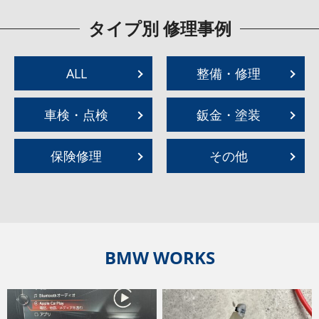
タイプ別 修理事例
ALL
整備・修理
車検・点検
鈑金・塗装
保険修理
その他
BMW WORKS