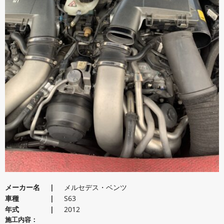
メーカー名
メルセデス・ベンツ
車種
S63
年式
2012
施工内容：