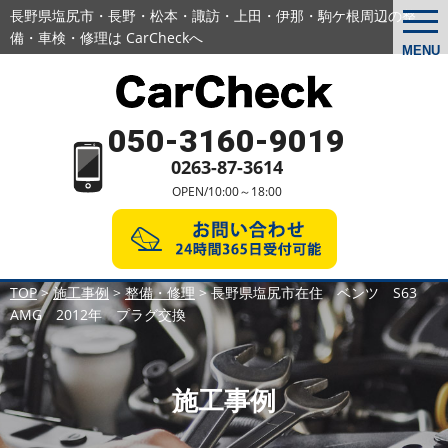
長野県塩尻市・長野・松本・諏訪・上田・伊那・駒ケ根周辺の
整
togg
navi
備・車検・修理は CarCheckへ
MENU
050-3160-9019
0263-87-3614
OPEN/10:00～18:00
TOP
>
施工事例
>
整備・修理
>
長野県塩尻市在住 ベンツ S63
AMG 2012年 プラグ交換
施工事例