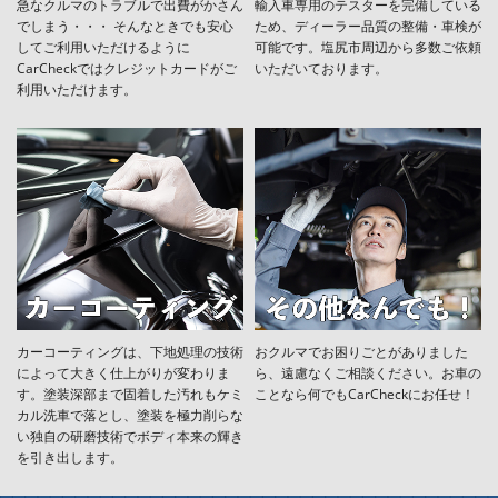
急なクルマのトラブルで出費がかさん
輸入車専用のテスターを完備している
でしまう・・・ そんなときでも安心
ため、ディーラー品質の整備・車検が
してご利用いただけるように
可能です。塩尻市周辺から多数ご依頼
CarCheckではクレジットカードがご
いただいております。
利用いただけます。
カーコーティングは、下地処理の技術
おクルマでお困りごとがありました
によって大きく仕上がりが変わりま
ら、遠慮なくご相談ください。お車の
す。塗装深部まで固着した汚れもケミ
ことなら何でもCarCheckにお任せ！
カル洗車で落とし、塗装を極力削らな
い独自の研磨技術でボディ本来の輝き
を引き出します。