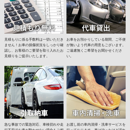
見積もりに係る手数料は一切いただき
お車をお預かりしている期間、ご不便
ません！お車の損傷状況をしっかり確
が無いよう代車の用意もございます。
認し、お客様のご要望を取り入れたお
ご遠慮無くご希望をお聞かせくださ
見積りをご提示いたします。
い。
急な事故での緊急対応、車検切れや走
お渡し前の車内清掃・洗車サービスを
行不安でお車が動かせない場合もご相
行っております。車は治ったけど汚れ