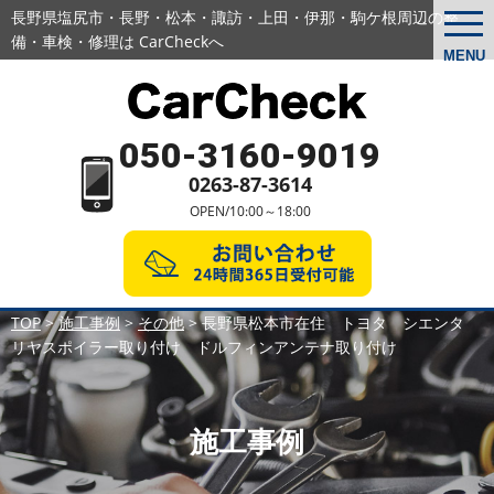
長野県塩尻市・長野・松本・諏訪・上田・伊那・駒ケ根周辺の
整
togg
navi
備・車検・修理は CarCheckへ
MENU
050-3160-9019
0263-87-3614
OPEN/10:00～18:00
TOP
>
施工事例
>
その他
>
長野県松本市在住 トヨタ シエンタ
リヤスポイラー取り付け ドルフィンアンテナ取り付け
施工事例