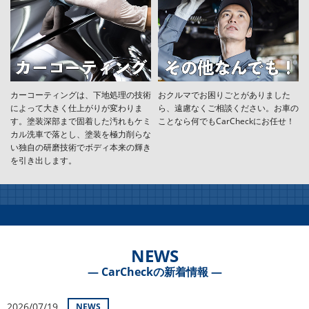
カーコーティングは、下地処理の技術
おクルマでお困りごとがありました
によって大きく仕上がりが変わりま
ら、遠慮なくご相談ください。お車の
す。塗装深部まで固着した汚れもケミ
ことなら何でもCarCheckにお任せ！
カル洗車で落とし、塗装を極力削らな
い独自の研磨技術でボディ本来の輝き
を引き出します。
NEWS
― CarCheckの新着情報 ―
2026/07/19
NEWS