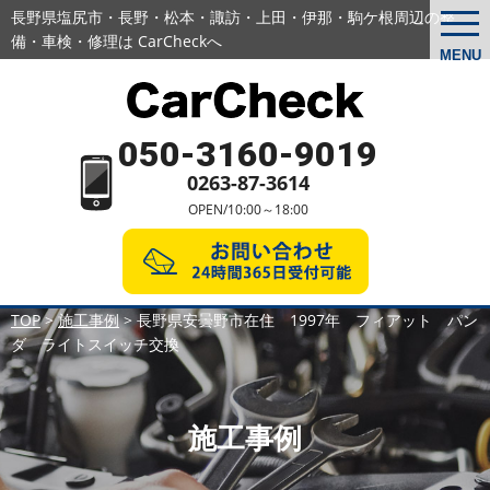
長野県塩尻市・長野・松本・諏訪・上田・伊那・駒ケ根周辺の
整
togg
navi
備・車検・修理は CarCheckへ
MENU
050-3160-9019
0263-87-3614
OPEN/10:00～18:00
TOP
>
施工事例
>
長野県安曇野市在住 1997年 フィアット パン
ダ ライトスイッチ交換
施工事例