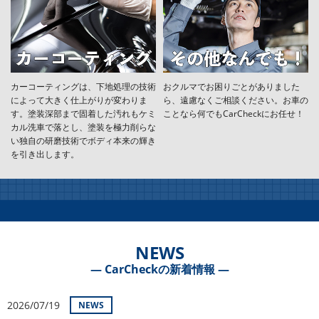
カーコーティングは、下地処理の技術
おクルマでお困りごとがありました
によって大きく仕上がりが変わりま
ら、遠慮なくご相談ください。お車の
す。塗装深部まで固着した汚れもケミ
ことなら何でもCarCheckにお任せ！
カル洗車で落とし、塗装を極力削らな
い独自の研磨技術でボディ本来の輝き
を引き出します。
NEWS
― CarCheckの新着情報 ―
2026/07/19
NEWS